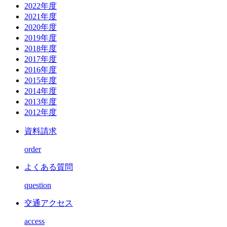
2022年度
2021年度
2020年度
2019年度
2018年度
2017年度
2016年度
2015年度
2014年度
2013年度
2012年度
資料請求
order
よくある質問
question
交通アクセス
access