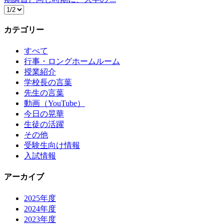
カテゴリー
すべて
行事・ロングホームルーム
授業紹介
学校長の言葉
先生の言葉
動画（YouTube）
今日の晃華
生徒の活躍
その他
受験生向け情報
入試情報
アーカイブ
2025年度
2024年度
2023年度