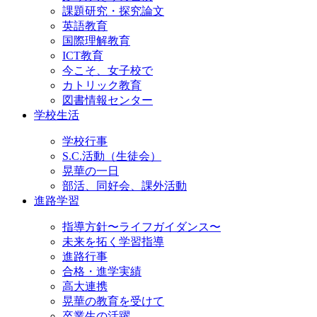
課題研究・探究論文
英語教育
国際理解教育
ICT教育
今こそ、女子校で
カトリック教育
図書情報センター
学校生活
学校行事
S.C.活動（生徒会）
晃華の一日
部活、同好会、課外活動
進路学習
指導方針〜ライフガイダンス〜
未来を拓く学習指導
進路行事
合格・進学実績
高大連携
晃華の教育を受けて
卒業生の活躍