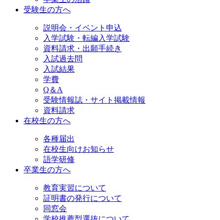
受験生の方へ
説明会・イベント申込
入学試験・転編入学試験
資料請求・出願手続き
入試過去問
入試結果
学費
Q＆A
受験情報誌・サイト掲載情報
資料請求
在校生の方へ
各種届出
在校生向けお知らせ
語学研修
卒業生の方へ
教育実習について
証明書の発行について
同窓会
学校推薦型選抜について