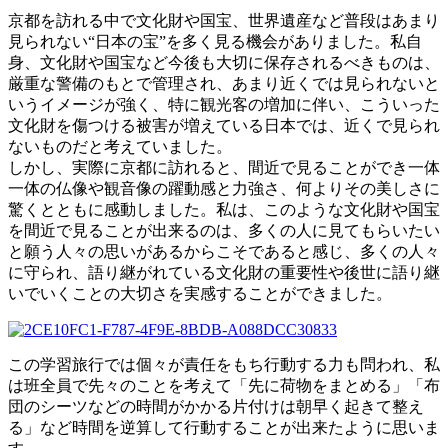
京都を訪れる中で文化財や国宝、世界遺産など普段はあまり
見られない“日本の宝”を多く見る機会がありました。私自
身、文化財や国宝など今後も大切に保存されるべきものは、
厳重な警備のもとで管理され、あまり近くでは見られないと
いうイメージが強く、特に観光客の増加に伴い、こういった
文化財を傷つける被害が増えている日本では、近くで見られ
ないものだと考えていました。
しかし、実際に京都に訪れると、間近で見ることができ一体
一体の仏像や観音像の躍動感と力強さ、何よりその美しさに
驚くとともに感動しました。私は、このような文化財や国宝
を間近で見ることが出来るのは、多くの人に見てもらいたい
と願う人々の思いがあるからこそであると感じ、多くの人々
に守られ、語り継がれている文化財の重要性や後世に語り継
いでいくことの大切さを実感することができました。
この学習旅行では個々が責任をもち行動する力も問われ、私
は班全員で先々のことを考えて「先に荷物をまとめる」「布
団のシーツなどの時間がかかる片付けは朝早く起きて整え
る」など時間を逆算して行動することが出来たように思いま