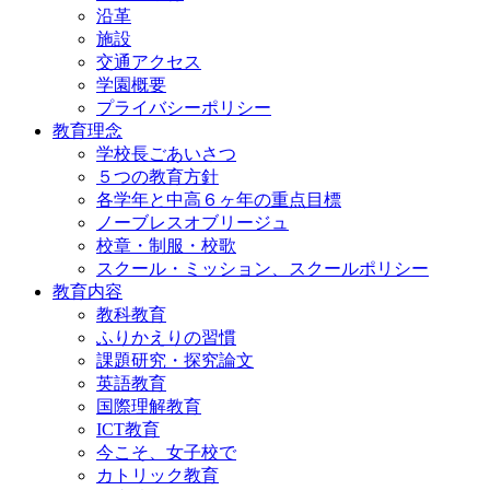
沿革
施設
交通アクセス
学園概要
プライバシーポリシー
教育理念
学校長ごあいさつ
５つの教育方針
各学年と中高６ヶ年の重点目標
ノーブレスオブリージュ
校章・制服・校歌
スクール・ミッション、スクールポリシー
教育内容
教科教育
ふりかえりの習慣
課題研究・探究論文
英語教育
国際理解教育
ICT教育
今こそ、女子校で
カトリック教育