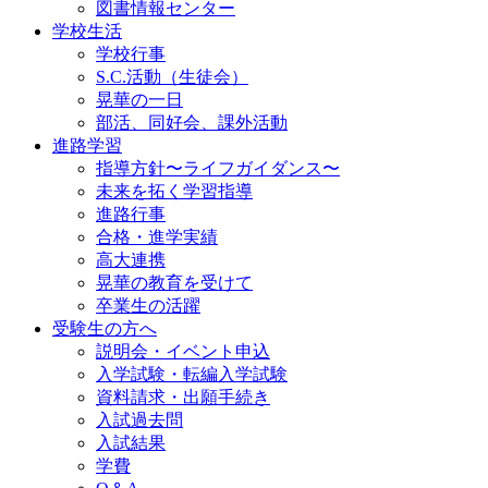
図書情報センター
学校生活
学校行事
S.C.活動（生徒会）
晃華の一日
部活、同好会、課外活動
進路学習
指導方針〜ライフガイダンス〜
未来を拓く学習指導
進路行事
合格・進学実績
高大連携
晃華の教育を受けて
卒業生の活躍
受験生の方へ
説明会・イベント申込
入学試験・転編入学試験
資料請求・出願手続き
入試過去問
入試結果
学費